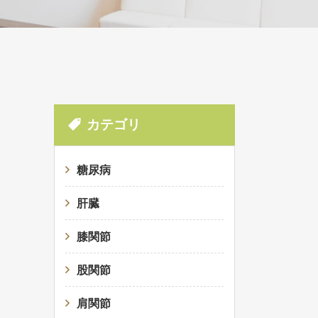
カテゴリ
糖尿病
肝臓
膝関節
股関節
肩関節