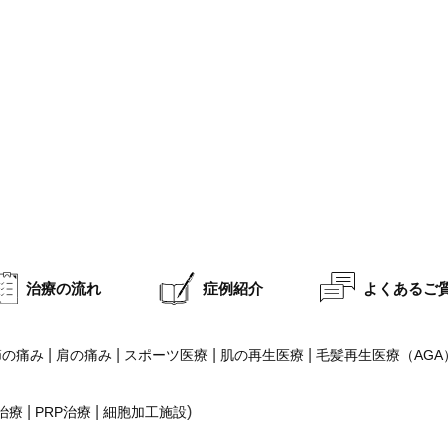
治療の流れ
症例紹介
よくあるご
|
|
|
|
節の痛み
肩の痛み
スポーツ医療
肌の再生医療
毛髪再生医療（AGA
|
|
)
治療
PRP治療
細胞加工施設